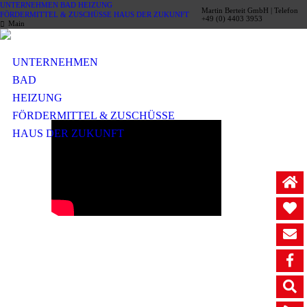
UNTERNEHMEN
BAD
HEIZUNG
Martin Berteit GmbH | Telefon
FÖRDERMITTEL & ZUSCHÜSSE
HAUS DER ZUKUNFT
+49 (0) 4403 3953
Main
UNTERNEHMEN
BAD
HEIZUNG
FÖRDERMITTEL & ZUSCHÜSSE
HAUS DER ZUKUNFT